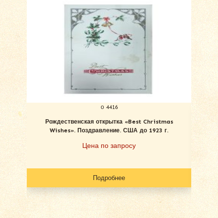
о 4416
Рождественская открытка «Best Christmas
С Ро
Wishes». Поздравление. США до 1923 г.
Цена по запросу
Подробнее