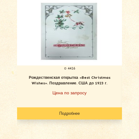
о 4416
Рождественская открытка «Best Christmas
С Ро
Wishes». Поздравление. США до 1923 г.
Цена по запросу
Подробнее