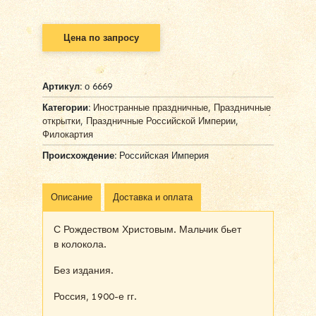
Цена по запросу
Артикул:
о 6669
Категории:
Иностранные праздничные
,
Праздничные
открытки
,
Праздничные Российской Империи
,
Филокартия
Происхождение:
Российская Империя
Описание
Доставка и оплата
С Рождеством Христовым. Мальчик бьет
в колокола.
Без издания.
Россия, 1900-е гг.