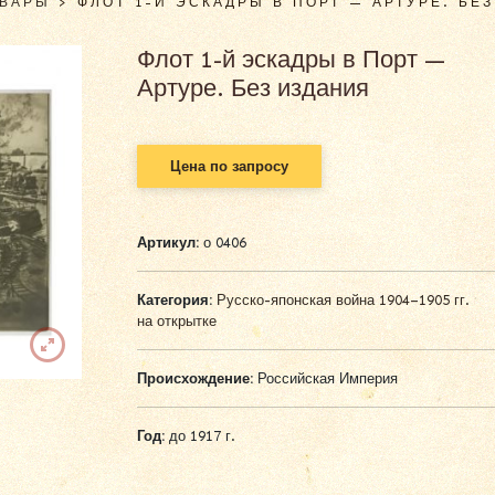
ОВАРЫ
>
ФЛОТ 1-Й ЭСКАДРЫ В ПОРТ — АРТУРЕ. БЕ
Флот 1-й эскадры в Порт —
Артуре. Без издания
Цена по запросу
Артикул:
о 0406
Категория:
Русско-японская война 1904–1905 гг.
на открытке
Происхождение:
Российская Империя
Год:
до 1917 г.