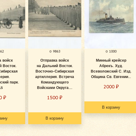
862
о 9863
о 1000
а войск
Отправка войск
Минный крейсер
й Восток.
на Дальний Восток.
Абрекъ. Худ.
Сибирская
Восточно-Сибирская
Всеволожский С. Изд.
ерия.
артиллерия. Встреча
Община Св. Евгении...
ский парк.
Командующего
2000
₽
15
Войсками Округа....
00
₽
1500
₽
В корзину
зину
В корзину