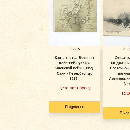
о 7705
о 9
Карта театра Военных
Отправк
действий Русско-
на Дальни
Японской войны. Изд.
Восточно-
Санкт-Петербург до
артилл
1917...
Артиллерий
№ 
Цена по запросу
15
Подробнее
В кор