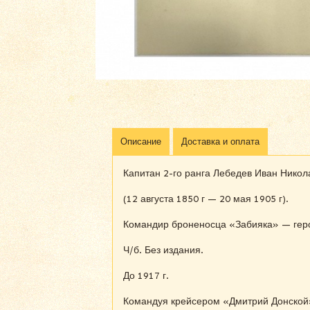
Описание
Доставка и оплата
Капитан 2-го ранга Лебедев Иван Никол
(12 августа 1850 г — 20 мая 1905 г).
Командир броненосца «Забияка» — геро
Ч/б. Без издания.
До 1917 г.
Командуя крейсером «Дмитрий Донской»