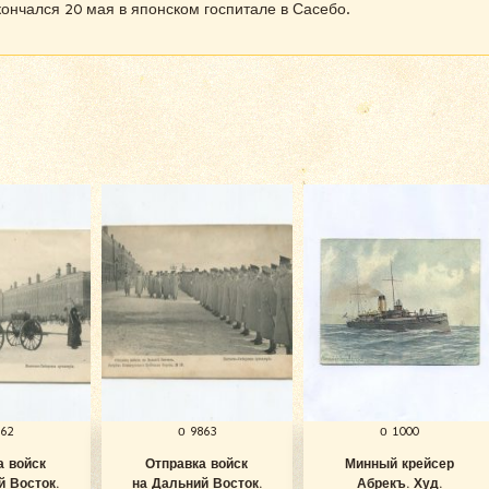
кончался 20 мая в японском госпитале в Сасебо.
862
о 9863
о 1000
а войск
Отправка войск
Минный крейсер
й Восток.
на Дальний Восток.
Абрекъ. Худ.