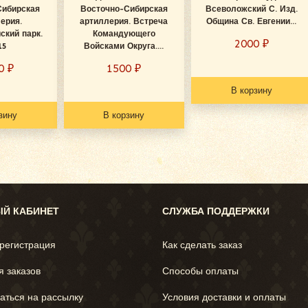
Сибирская
Восточно-Сибирская
Всеволожский С. Изд.
ерия.
артиллерия. Встреча
Община Св. Евгении...
ский парк.
Командующего
2000
₽
15
Войсками Округа....
00
₽
1500
₽
В корзину
зину
В корзину
Й КАБИНЕТ
СЛУЖБА ПОДДЕРЖКИ
 регистрация
Как сделать заказ
я заказов
Способы оплаты
аться на рассылку
Условия доставки и оплаты