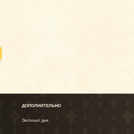
Крейсер I ранга
Крейсер I ранга
Кано
«Громобой». Изд.
«Варяг». Изд. Общины
«Ма
Общины Святой
Святой Евгении.
Об
Евгении. Российская
Российская Империя,...
Евген
Империя,...
Импе
Цена по запросу
Цена по запросу
Цен
Подробнее
Подробнее
ДОПОЛНИТЕЛЬНО
Экспонат дня