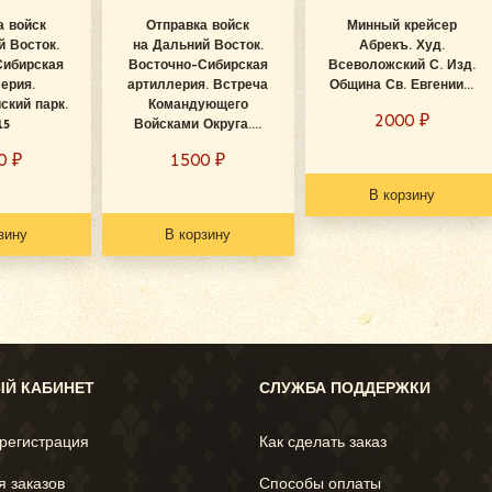
а войск
Отправка войск
Минный крейсер
й Восток.
на Дальний Восток.
Абрекъ. Худ.
Сибирская
Восточно-Сибирская
Всеволожский С. Изд.
ерия.
артиллерия. Встреча
Община Св. Евгении...
ский парк.
Командующего
2000
₽
15
Войсками Округа....
00
₽
1500
₽
В корзину
зину
В корзину
Й КАБИНЕТ
СЛУЖБА ПОДДЕРЖКИ
 регистрация
Как сделать заказ
я заказов
Способы оплаты